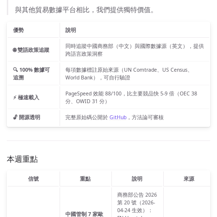
與其他貿易數據平台相比，我們提供獨特價值。
優勢
說明
同時追蹤中國商務部（中文）與國際數據源（英文），提供
🌐 雙語政策追蹤
跨語言政策洞察
🔍 100% 數據可
每項數據標註原始來源（UN Comtrade、US Census、
追溯
World Bank），可自行驗證
PageSpeed 效能 88/100，比主要競品快 5-9 倍（OEC 38
⚡ 極速載入
分、OWID 31 分）
🔓 開源透明
完整原始碼公開於
GitHub
，方法論可審核
本週重點
信號
重點
說明
來源
商務部公告 2026
第 20 號（2026-
04-24 生效）：
中國管制 7 家歐