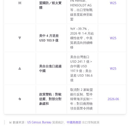
FN Herstal、
🆕
盟國防／航太實
W25
HENSOLDT AG
體
等，出口管制戰
線首度延伸至歐
盟
YoY −39.7%，
2026 年 1-4 月結
美中 4 月逆差
🔻
構性收窄，中美
W25
USD 103.9 億
貿易流向持續轉
移
美自台灣進口
USD 241.1 億 >
美自台進口超越
自中國 USD
🔺
W25
中國
197.9 億；美台
逆差 USD 186.6
億
取消對 2 家歐盟
政策雙軌：對歐
銀行反制、暫停
🔄
從嚴、對部分對
韓華海洋反制一
2026-06
象緩和
年；對日兩用物
項全面禁令持續
📊 數據來源：
US Census Bureau
貿易統計、
中國商務部
出口管制政策