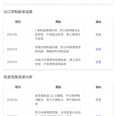
出口管制政策追蹤
期別
重點
連結
7 家歐盟實體列管、對日兩用物項全
2026-06
面管制、中美執法對照、稀土通用許
查看
可放寬
英國涉俄制裁回應、對日40家實體管
2026-03
查看
制持續、戰略材料管制追蹤
40家日本實體管制雙軌制、稀土境外
2026-02
查看
管制、中美實體清單緩和
投資視角貿易分析
期別
重點
連結
政策風險成 Q2 主驅動、中日兩用物
2026-Q2
項斷流、美方天價執法、美中脫鉤加
查看
深
對日40家實體管制、全球貿易分化加