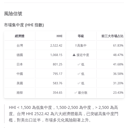
風險信號
市場集中度 (HHI 指數)
經濟體
HHI
等級
前三大市場占比
台灣
2,522.42
❗ 高集中
61.83%
德國
1,068.15
⚠️ 接近中度
48.47%
日本
801.25
✅ 低
41.68%
中國
795.17
✅ 低
36.58%
美國
583.76
✅ 低
31.20%
南韓
354.65
✅ 最分散
23.43%
HHI < 1,500 為低集中度，1,500-2,500 為中度，> 2,500 為高
度。台灣 HHI 2522.42 為六大經濟體最高，已突破高集中度門
檻，對美出口近半，市場多元化風險顯著上升。