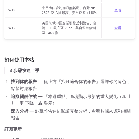
中日出口管制滿月無鬆動、台灣 HHI
W13
查看
2522.42 六國最高、美台逆差 +118%
英國制裁中國企業引發反制警告、台
W12
灣 HHI 飆升至 2522、美台逆差倍增
查看
至 1468 億
如何使用本站
3 步驟快速上手
找到你的報告
— 從上方「找到適合你的報告」選擇你的角色，
點擊對應報告
追蹤關鍵信號
— 「本週重點」區塊顯示最新的重大變化（🔺 上
升、🔻 下降、⚠️ 警示）
深入分析
— 點擊報告連結閱讀完整分析，查看數據來源和相關
報告
訂閱更新
：