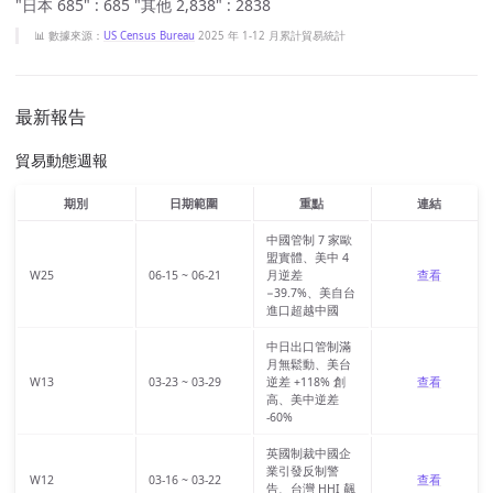
"日本 685" : 685 "其他 2,838" : 2838
📊 數據來源：
US Census Bureau
2025 年 1-12 月累計貿易統計
最新報告
貿易動態週報
期別
日期範圍
重點
連結
中國管制 7 家歐
盟實體、美中 4
W25
06-15 ~ 06-21
月逆差
查看
−39.7%、美自台
進口超越中國
中日出口管制滿
月無鬆動、美台
W13
03-23 ~ 03-29
逆差 +118% 創
查看
高、美中逆差
-60%
英國制裁中國企
業引發反制警
W12
03-16 ~ 03-22
查看
告、台灣 HHI 飆