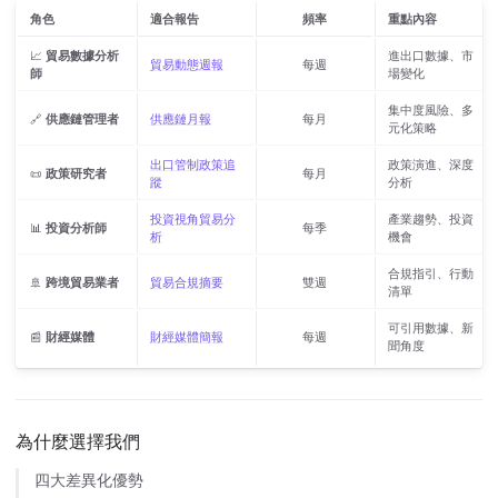
角色
適合報告
頻率
重點內容
📈
貿易數據分析
進出口數據、市
貿易動態週報
每週
師
場變化
集中度風險、多
🔗
供應鏈管理者
供應鏈月報
每月
元化策略
出口管制政策追
政策演進、深度
📜
政策研究者
每月
蹤
分析
投資視角貿易分
產業趨勢、投資
📊
投資分析師
每季
析
機會
合規指引、行動
🚢
跨境貿易業者
貿易合規摘要
雙週
清單
可引用數據、新
📰
財經媒體
財經媒體簡報
每週
聞角度
為什麼選擇我們
四大差異化優勢