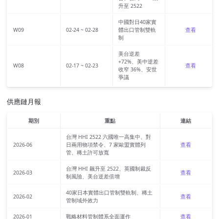
升至 2522
中國對日40家實
W09
02-24 ~ 02-28
體出口管制雙軌
查看
制
美台逆差
+72%、美中逆差
W08
02-17 ~ 02-23
查看
收窄 36%、安世
爭議
供應鏈月報
期別
重點
連結
台灣 HHI 2522 六國唯一高集中、對
2026-06
日兩用物項禁令、7 家歐盟實體列
查看
管、稀土許可放寬
台灣 HHI 飆升至 2522、英國制裁反
2026-03
查看
制風險、美台逆差倍增
40家日本實體出口管制雙軌制、稀土
2026-02
查看
管制域外效力
2026-01
戰略材料管制體系全面運作
查看